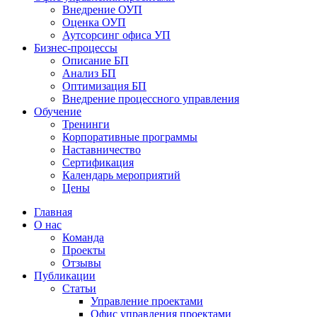
Bнедрение ОУП
Оценка ОУП
Аутсорсинг офиса УП
Бизнес-процессы
Описание БП
Анализ БП
Оптимизация БП
Внедрение процессного управления
Обучениe
Тренинги
Корпоративные программы
Наставничество
Сертификация
Календарь мероприятий
Цены
Главная
О нас
Команда
Проекты
Отзывы
Публикации
Статьи
Управление проектами
Офис управления проектами