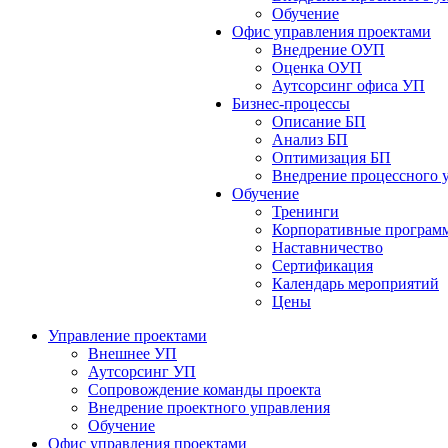
Обучение
Офис управления проектами
Bнедрение ОУП
Оценка ОУП
Аутсорсинг офиса УП
Бизнес-процессы
Описание БП
Анализ БП
Оптимизация БП
Внедрение процессного 
Обучениe
Тренинги
Корпоративные програм
Наставничество
Сертификация
Календарь мероприятий
Цены
Управление проектами
Внешнее УП
Аутсорсинг УП
Сопровождение команды проекта
Внедрение проектного управления
Обучение
Офис управления проектами