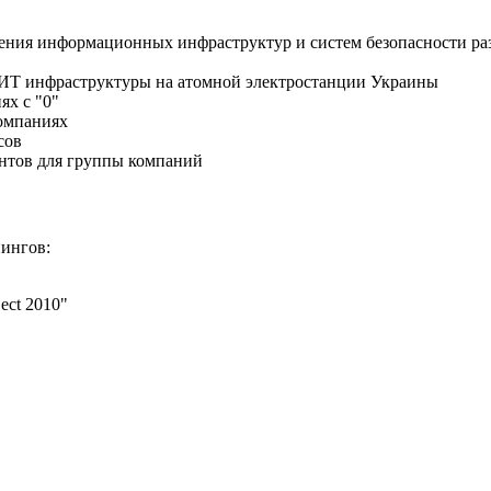
оения информационных инфраструктур и систем безопасности ра
ия ИТ инфраструктуры на атомной электростанции Украины
ях с "0"
компаниях
сов
нтов для группы компаний
нингов:
ect 2010"