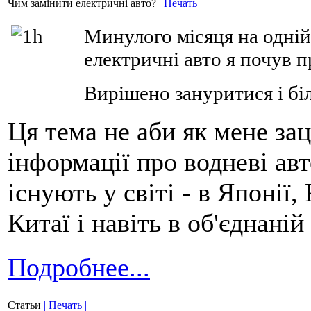
Чим замінити електричні авто?
| Печать |
Минулого місяця на одній 
електричні авто я почу
Вирішено зануритися і біл
Ця тема не аби як мене зац
інформації про водневі авт
існують у світі - в Японії,
Китаї і навіть в об'єднаній
Подробнее...
Статьи
| Печать |