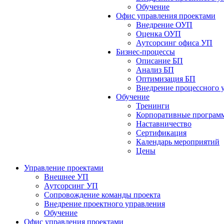
Обучение
Офис управления проектами
Bнедрение ОУП
Оценка ОУП
Аутсорсинг офиса УП
Бизнес-процессы
Описание БП
Анализ БП
Оптимизация БП
Внедрение процессного 
Обучениe
Тренинги
Корпоративные програм
Наставничество
Сертификация
Календарь мероприятий
Цены
Управление проектами
Внешнее УП
Аутсорсинг УП
Сопровождение команды проекта
Внедрение проектного управления
Обучение
Офис управления проектами