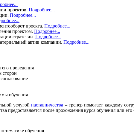
робнее...
нии проектов.
Подробнее...
ации.
Подробнее...
робнее...
ментооборот проекта.
Подробнее...
вления проектом.
Подробнее...
зации стратегии.
Подробнее...
материальный актив компании.
Подробнее...
й его проведения
х сторон
 согласование
ммы обучения
ельной услугой
наставничества
– тренер помогает каждому сотр
ва предоставляется после прохождения курса обучения или его
о тематике обучения