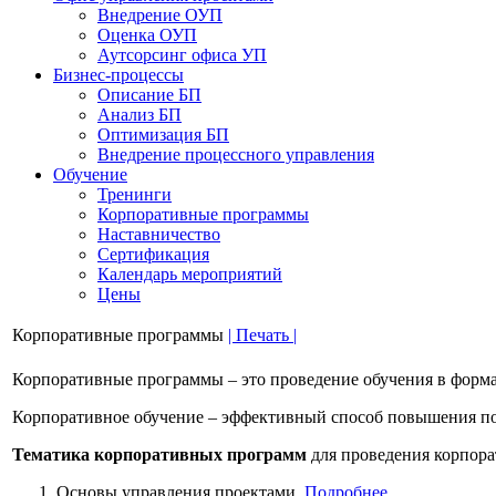
Bнедрение ОУП
Оценка ОУП
Аутсорсинг офиса УП
Бизнес-процессы
Описание БП
Анализ БП
Оптимизация БП
Внедрение процессного управления
Обучениe
Тренинги
Корпоративные программы
Наставничество
Сертификация
Календарь мероприятий
Цены
Корпоративные программы
| Печать |
Корпоративные программы – это проведение обучения в форм
Корпоративное обучение – эффективный способ повышения п
Тематика корпоративных программ
для проведения корпора
Основы управления проектами.
Подробнее...