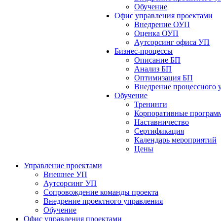
Обучение
Офис управления проектами
Bнедрение ОУП
Оценка ОУП
Аутсорсинг офиса УП
Бизнес-процессы
Описание БП
Анализ БП
Оптимизация БП
Внедрение процессного 
Обучениe
Тренинги
Корпоративные програм
Наставничество
Сертификация
Календарь мероприятий
Цены
Управление проектами
Внешнее УП
Аутсорсинг УП
Сопровождение команды проекта
Внедрение проектного управления
Обучение
Офис управления проектами